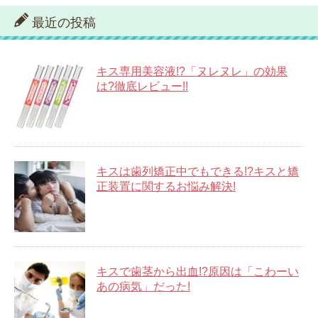
最近の投稿
キス専用美容液!?「ヌレヌレ」の効果
は?徹底レビュー!!
キスは歯列矯正中でもできる!?キスと矯
正装置に関するお悩み解決!
キスで歯茎から出血!?原因は「こわーい
あの病気」だった!