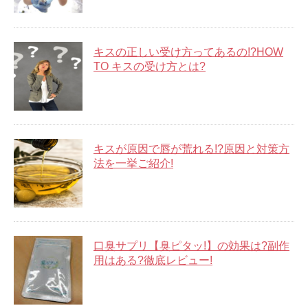
キスの正しい受け方ってあるの!?HOW
TO キスの受け方とは?
キスが原因で唇が荒れる!?原因と対策方
法を一挙ご紹介!
口臭サプリ【臭ピタッ!】の効果は?副作
用はある?徹底レビュー!